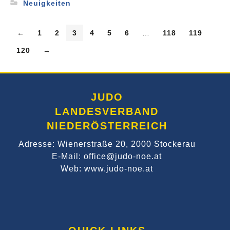
Neuigkeiten
←
1
2
3
4
5
6
…
118
119
120
→
JUDO
LANDESVERBAND
NIEDERÖSTERREICH
Adresse: Wienerstraße 20, 2000 Stockerau
E-Mail: office@judo-noe.at
Web: www.judo-noe.at