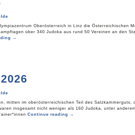
6
ulde
piazentrum Oberösterreich in Linz die Österreichischen Me
kampftagen über 340 Judoka aus rund 50 Vereinen an den Star
ading
→
 2026
ulde
 mitten im oberösterreichischen Teil des Salzkammerguts, di
waren insgesamt nicht weniger als 160 Judoka, unter andere
rainer*innen
Continue reading
→