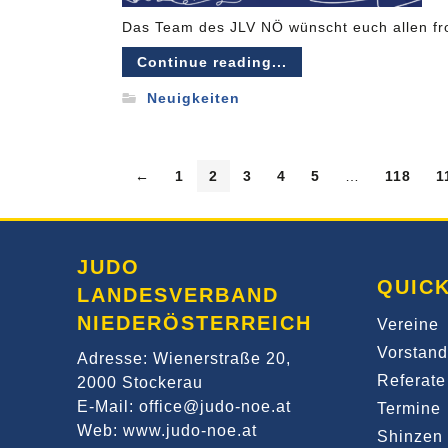
Das Team des JLV NÖ wünscht euch allen fro
Continue reading...
Neuigkeiten
←
1
2
3
4
5
…
118
1
JUDO
QUICK
LANDESVERBAND
NIEDERÖSTERREICH
Vereine
Vorstand
Adresse: Wienerstraße 20,
Referate
2000 Stockerau
E-Mail: office@judo-noe.at
Termine
Web: www.judo-noe.at
Shinzen 