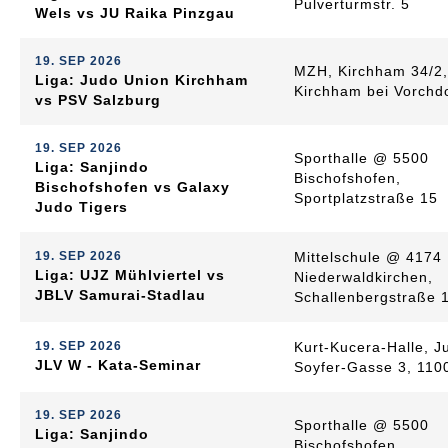
Pulverturmstr. 5
Wels vs JU Raika Pinzgau
19. SEP 2026
MZH, Kirchham 34/2
Liga: Judo Union Kirchham
Kirchham bei Vorchd
vs PSV Salzburg
19. SEP 2026
Sporthalle @ 5500
Liga: Sanjindo
Bischofshofen,
Bischofshofen vs Galaxy
Sportplatzstraße 15
Judo Tigers
19. SEP 2026
Mittelschule @ 4174
Liga: UJZ Mühlviertel vs
Niederwaldkirchen,
JBLV Samurai-Stadlau
Schallenbergstraße 
19. SEP 2026
Kurt-Kucera-Halle, J
JLV W - Kata-Seminar
Soyfer-Gasse 3, 110
19. SEP 2026
Sporthalle @ 5500
Liga: Sanjindo
Bischofshofen,