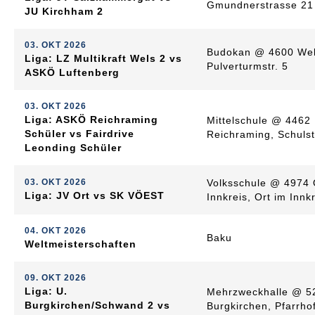
Gmundnerstrasse 21
JU Kirchham 2
03. OKT 2026
Budokan @ 4600 Wel
Liga: LZ Multikraft Wels 2 vs
Pulverturmstr. 5
ASKÖ Luftenberg
03. OKT 2026
Liga: ASKÖ Reichraming
Mittelschule @ 4462
Schüler vs Fairdrive
Reichraming, Schuls
Leonding Schüler
03. OKT 2026
Volksschule @ 4974 
Liga: JV Ort vs SK VÖEST
Innkreis, Ort im Innk
04. OKT 2026
Baku
Weltmeisterschaften
09. OKT 2026
Liga: U.
Mehrzweckhalle @ 5
Burgkirchen/Schwand 2 vs
Burgkirchen, Pfarrho