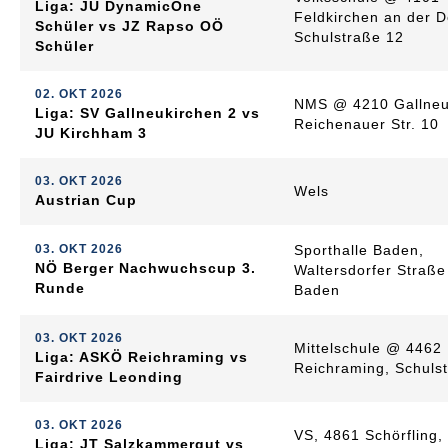
Liga: JU DynamicOne
Feldkirchen an der 
Schüler vs JZ Rapso OÖ
Schulstraße 12
Schüler
02. OKT 2026
NMS @ 4210 Gallneu
Liga: SV Gallneukirchen 2 vs
Reichenauer Str. 10
JU Kirchham 3
03. OKT 2026
Wels
Austrian Cup
03. OKT 2026
Sporthalle Baden,
NÖ Berger Nachwuchscup 3.
Waltersdorfer Straße
Runde
Baden
03. OKT 2026
Mittelschule @ 4462
Liga: ASKÖ Reichraming vs
Reichraming, Schuls
Fairdrive Leonding
03. OKT 2026
VS, 4861 Schörfling,
Liga: JT Salzkammergut vs