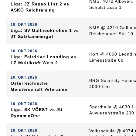
NMS, 4072 Alkoven,
Liga: JZ Rapso Linz 2 vs
Schulstrasse 1
ASKÖ Reichraming
10. OKT 2026
NMS @ 4210 Gallneu
Liga: SV Gallneukirchen 1 vs
Reichenauer Str. 10
JT Salzkammergut
10. OKT 2026
Hort @ 4060 Leondin
Liga: Fairdrive Leonding vs
Limesstraße 6b
LZ Multikraft Wels 2
10. OKT 2026
BRG Solarcity Helios
Österreichische
4030 Linz
Meisterschaft Veteranen
10. OKT 2026
Sporthalle @ 4030 Li
Liga: SK VÖEST vs JU
Auwiesenstraße 200
DynamicOne
10. OKT 2026
Volksschule @ 4974 