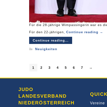
Für die 28-jährige Wimpassingerin war es d
Für den 22-jährigen,
Continue reading
→
Continue reading...
Neuigkeiten
1
2
3
4
5
6
7
→
JUDO
QUICK
LANDESVERBAND
NIEDERÖSTERREICH
Vereine