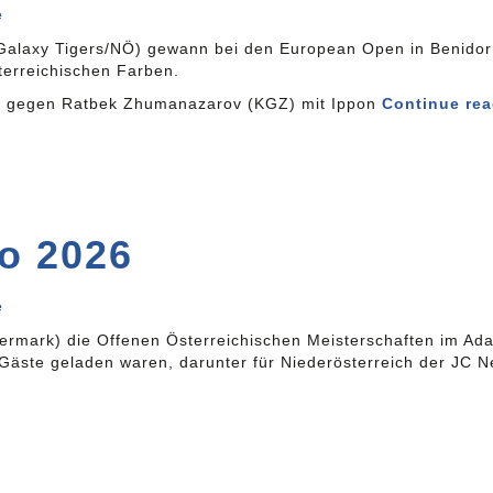
e
Galaxy Tigers/NÖ) gewann bei den European Open in Benidor
sterreichischen Farben.
ei gegen Ratbek Zhumanazarov (KGZ) mit Ippon
Continue re
o 2026
e
rmark) die Offenen Österreichischen Meisterschaften im Ada
 Gäste geladen waren, darunter für Niederösterreich der JC 
→