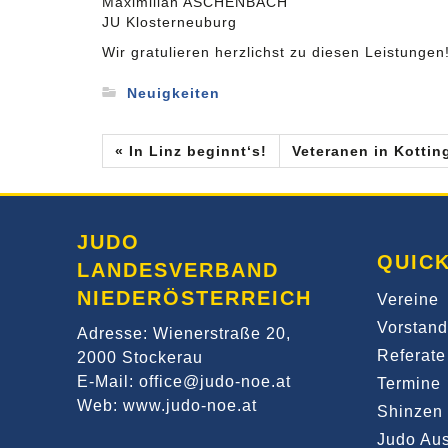
Maximilian ASCHENBACH
JU Klosterneuburg
Wir gratulieren herzlichst zu diesen Leistungen
Neuigkeiten
« In Linz beginnt‘s!
Veteranen in Kottin
JUDO
QUICK
LANDESVERBAND
NIEDERÖSTERREICH
Vereine
Vorstand
Adresse: Wienerstraße 20,
Referate
2000 Stockerau
E-Mail: office@judo-noe.at
Termine
Web: www.judo-noe.at
Shinzen 
Judo Aus