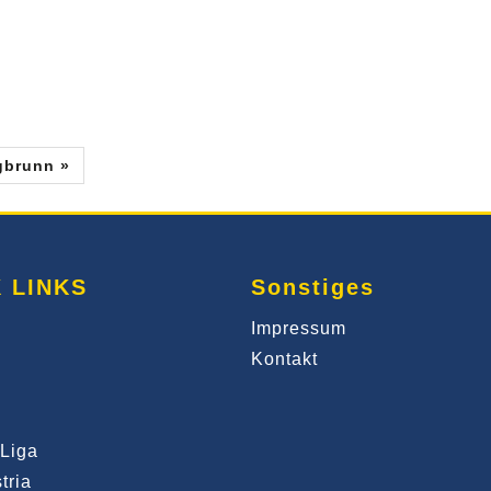
!
gbrunn »
 LINKS
Sonstiges
Impressum
Kontakt
Liga
tria