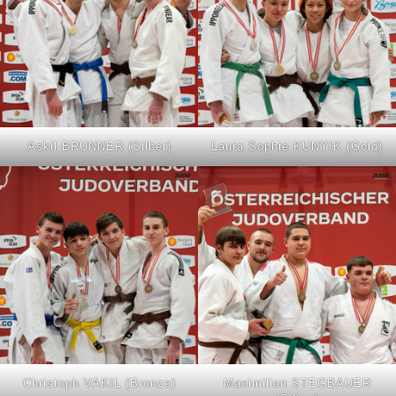
Askil BRUNNER (Silber)
Laura Sophie KUNYIK (Gold)
Christoph VAKIL (Bronze)
Maximilian STEGBAUER