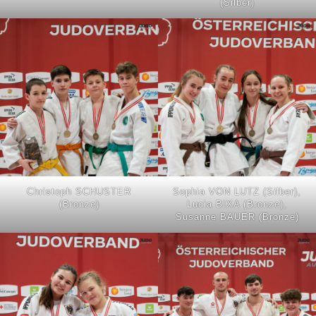
(Silber)
Christoph SCHUSTER
Sophia VON LUTZ (Silber),
(Bronze)
Lucia BIXA (Bronze),
Susanne BAUER (Bronze)