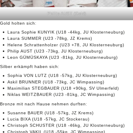
Phillip AUST (Gold)
Gold holten sich:
Laura Sophie KUNYIK (U18 -44kg, JU Klosterneuburg)
Laura SUMMER (U23 -78kg, JZ Krems)
Helene Schrattenholzer (U23 +78, JU Klosterneuburg)
Philip AUST (U23 -73kg, JU Klosterneuburg)
Leon GÜMÜSKAYA (U23 -81kg, JU Klosterneuburg)
Silber erkämpft haben sich:
Sophia VON LUTZ (U18 -57kg, JU Klosterneuburg)
Askil BRUNNER (U18 -73kg, JC Wimpassing)
Maximilian STEGBAUER (U18 +90kg, SV Ulmerfeld)
Niklas WEITZBAUER (U23 -81kg, JC Wimpassing)
Bronze mit nach Hause nehmen durften:
Susanne BAUER (U18 -57kg, JZ Krems)
Lucia BIXA (U18 -57kg, JC Stockerau)
Christoph SCHUSTER (U18 -46kg, JU Klosterneuburg)
Christoph VAKIL (U18 -55kg, JC Wimpassing)