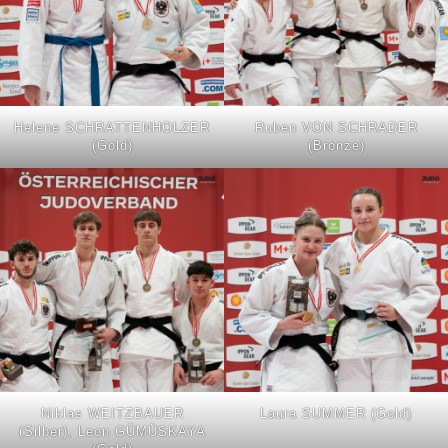
Helene SCHRATTENHOLZER
Ruben VON SCHRADER
(Gold)
(Bronze)
Niklas WEITZBAUER
Laura SUMMER (Gold)
(Silber), Leon GÜMÜSKAYA