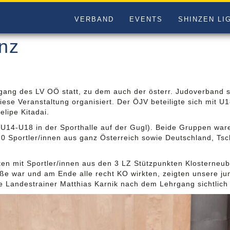
VERBAND
EVENTS
SHINZEN LI
inz
rgang des LV OÖ statt, zu dem auch der österr. Judoverband 
se Veranstaltung organisiert. Der ÖJV beteiligte sich mit U1
elipe Kitadai.
U14-U18 in der Sporthalle auf der Gugl). Beide Gruppen ware
0 Sportler/innen aus ganz Österreich sowie Deutschland, Ts
ten mit Sportler/innen aus den 3 LZ Stützpunkten Klosterne
röße war und am Ende alle recht KO wirkten, zeigten unsere ju
 Landestrainer Matthias Karnik nach dem Lehrgang sichtlich 