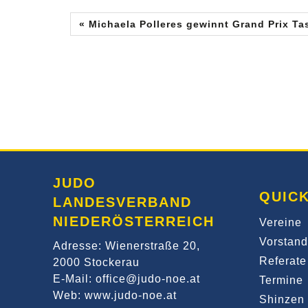
« Michaela Polleres gewinnt Grand Prix Ta
JUDO
QUICK
LANDESVERBAND
NIEDERÖSTERREICH
Vereine
Vorstand
Adresse: Wienerstraße 20,
Referate
2000 Stockerau
E-Mail: office@judo-noe.at
Termine
Web: www.judo-noe.at
Shinzen 