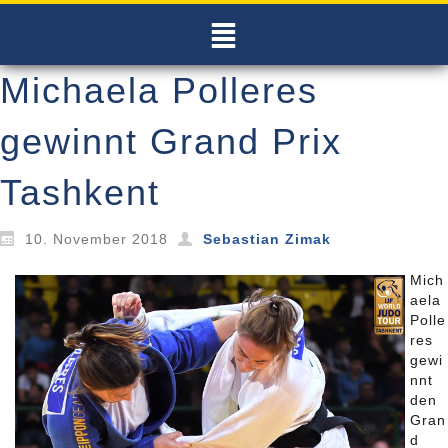
Michaela Polleres
gewinnt Grand Prix
Tashkent
10. November 2018
Sebastian Zimak
Mich
aela
Polle
res
gewi
nnt
den
Gran
d