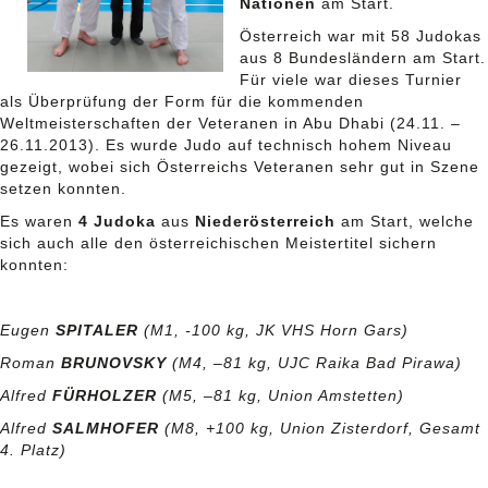
Nationen
am Start.
Österreich war mit 58 Judokas
aus 8 Bundesländern am Start.
Für viele war dieses Turnier
als Überprüfung der Form für die kommenden
Weltmeisterschaften der Veteranen in Abu Dhabi (24.11. –
26.11.2013). Es wurde Judo auf technisch hohem Niveau
gezeigt, wobei sich Österreichs Veteranen sehr gut in Szene
setzen konnten.
Es waren
4 Judoka
aus
Niederösterreich
am Start, welche
sich auch alle den österreichischen Meistertitel sichern
konnten:
Eugen
SPITALER
(M1, -100 kg, JK VHS Horn Gars)
Roman
BRUNOVSKY
(M4, –81 kg, UJC Raika Bad Pirawa)
Alfred
FÜRHOLZER
(M5, –81 kg, Union Amstetten)
Alfred
SALMHOFER
(M8, +100 kg, Union Zisterdorf, Gesamt
4. Platz)