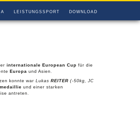
GA
LEISTUNGSSPORT
DOWNLOAD
er
internationale European Cup
für die
ente
Europa
und Asien.
etzen konnte war
Lukas
REITER
(-50kg, JC
medaillie
und einer starken
ise antreten.