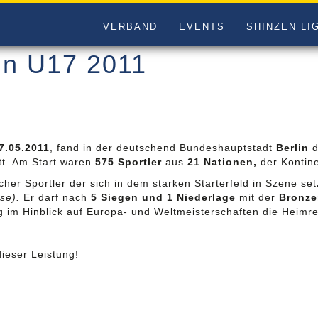
VERBAND
EVENTS
SHINZEN LI
in U17 2011
7.05.2011
, fand in der deutschend Bundeshauptstadt
Berlin
d
tt. Am Start waren
575 Sportler
aus
21 Nationen,
der Kontin
scher Sportler der sich in dem starken Starterfeld in Szene s
se).
Er darf nach
5 Siegen und 1 Niederlage
mit der
Bronze
ng im Hinblick auf Europa- und Weltmeisterschaften die Heimre
ieser Leistung!