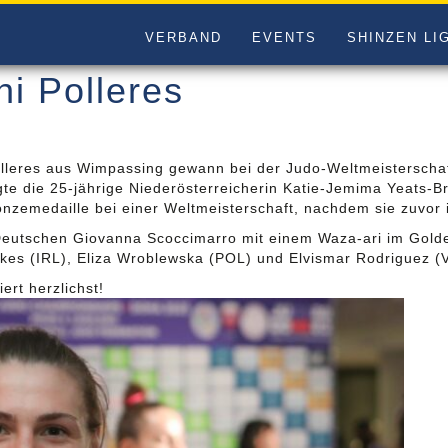
VERBAND
EVENTS
SHINZEN LI
i Polleres
lleres aus Wimpassing gewann bei der Judo-Weltmeisterschaf
egte die 25-jährige Niederösterreicherin Katie-Jemima Yeats-
ronzemedaille bei einer Weltmeisterschaft, nachdem sie zuvor 
 Deutschen Giovanna Scoccimarro mit einem Waza-ari im Gold
wkes (IRL), Eliza Wroblewska (POL) und Elvismar Rodriguez (
ert herzlichst!