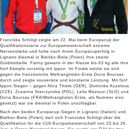
Franziska Schlögl zeigte am 22. Mai beim Europacup der
Qualifikationsserie zur Europameisterschaft extreme
Nervenstärke und holte nach ihrem Europacuperfolg in
Lignano diesmal in Bielsko-Biela (Polen) ihre zweite
Goldmedaille. Fanny gewann in der Klasse bis 63 kg alle ihre
fünf Kämpfe vorzeitig mit Ippon. Im Finale setzte sie sich
gegen die französische Weltranglisten-Erste Doria Boursas
durch und zeigte souveräne und konstante Leistung. Mit fünf
Ippon-Siegen – gegen Alica Thiele (GER), Dominika Kuzelova
(CZE), Zuzanna Starczynska (POL), Leila Mazouzi (SLO) und
Doria Boursas (FRA/Weltranglisten-Erste, als Nummer eins
gesetzt) war sie diesmal in Polen unschlagbar.
Nach den beiden Europacup-Siegen in Lignano (Italien) und
Bielkso-Biela (Polen) darf sich Franziska Schlögl über die
Qualifikation für die U18-Europameisterschaft von 23.bis 26.
Juni in Porec (Kroatien) freuen. Sie wurde von ÖJV für das