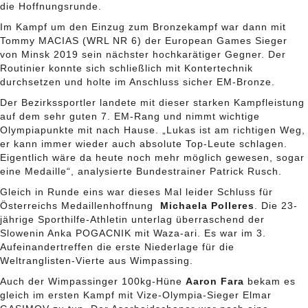
die Hoffnungsrunde.
Im Kampf um den Einzug zum Bronzekampf war dann mit
Tommy MACIAS (WRL NR 6) der European Games Sieger
von Minsk 2019 sein nächster hochkarätiger Gegner. Der
Routinier konnte sich schließlich mit Kontertechnik
durchsetzen und holte im Anschluss sicher EM-Bronze.
Der Bezirkssportler landete mit dieser starken Kampfleistung
auf dem sehr guten 7. EM-Rang und nimmt wichtige
Olympiapunkte mit nach Hause. „Lukas ist am richtigen Weg,
er kann immer wieder auch absolute Top-Leute schlagen.
Eigentlich wäre da heute noch mehr möglich gewesen, sogar
eine Medaille“, analysierte Bundestrainer Patrick Rusch.
Gleich in Runde eins war dieses Mal leider Schluss für
Österreichs Medaillenhoffnung
Michaela Polleres
. Die 23-
jährige Sporthilfe-Athletin unterlag überraschend der
Slowenin Anka POGACNIK mit Waza-ari. Es war im 3.
Aufeinandertreffen die erste Niederlage für die
Weltranglisten-Vierte aus Wimpassing.
Auch der Wimpassinger 100kg-Hüne
Aaron Fara
bekam es
gleich im ersten Kampf mit Vize-Olympia-Sieger Elmar