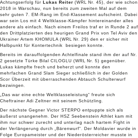
Achtungserfolg für
Lukas Reiter
(WRL Nr. 45), der wie schon
2018 in Warschau, nun bereits zum zweiten Mal auf dem
sehr guten 7. EM-Rang im End-Klassement aufscheint. Dabei
war sein Los mit 4 Weltklasse-Kämpfer hintereinander alles
andere als einfach. Nach einem Freilos traf er in Runde 2 auf
den Drittplatzierten des heurigen Grand Prix von Tel Aviv den
Ukrainer Artem KHOMULA (WRL Nr. 29) den er sicher mit
Halbpunkt für Kontertechnik besiegen konnte.
Bereits im darauffolgenden Achtelfinale stand ihm der auf Nr.
2 gesetzte Türke Bilal CILOGLU (WRL Nr. 5) gegenüber.
Lukas kämpfte frech und beherzt und konnte den
mehrfachen Grand Slam Sieger schließlich in der Golden
Scor Überzeit mit überraschenden Abtauch Schulterwurf
bezwingen.
„Das war eine echte Weltklasseleistung“ freute sich
Cheftrainer Adi Zeltner mit seinem Schützling.
Der nächste Gegner Victor STERPO entpuppte sich als
äußerst unangenehm. Der HSZ Seebenstein Athlet kam mit
ihm nur schwer zurecht und unterlag nach hartem Fight in
der Verlängerung durch „Bärenwurf“. Der Moldavier wurde in
Folge Europameister und der Niederösterreicher musste in