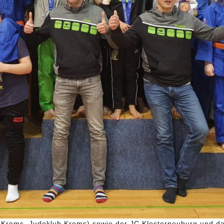
a Krems, Judoklub Krems) sowie der JC Klosterneuburg und 