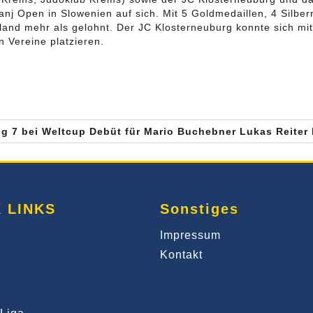
j Open in Slowenien auf sich. Mit 5 Goldmedaillen, 4 Silber
rland mehr als gelohnt. Der JC Klosterneuburg konnte sich m
n Vereine platzieren.
g 7 bei Weltcup Debüt für Mario Buchebner Lukas Reiter 
 LINKS
Sonstiges
Impressum
Kontakt