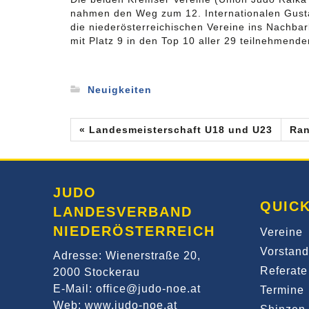
nahmen den Weg zum 12. Internationalen Gustan
die niederösterreichischen Vereine ins Nachba
mit Platz 9 in den Top 10 aller 29 teilnehmende
Neuigkeiten
« Landesmeisterschaft U18 und U23
Ran
JUDO
QUICK
LANDESVERBAND
NIEDERÖSTERREICH
Vereine
Vorstand
Adresse: Wienerstraße 20,
Referate
2000 Stockerau
E-Mail: office@judo-noe.at
Termine
Web: www.judo-noe.at