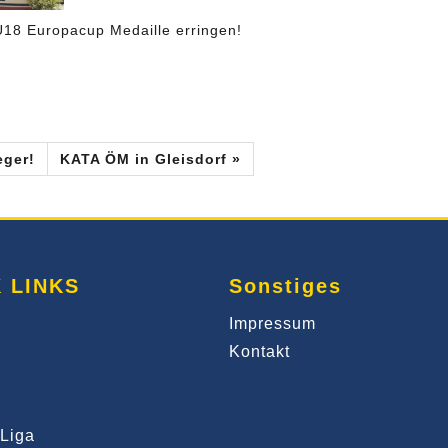
U18 Europacup Medaille erringen!
eger!
KATA ÖM in Gleisdorf »
 LINKS
Sonstiges
Impressum
Kontakt
Liga