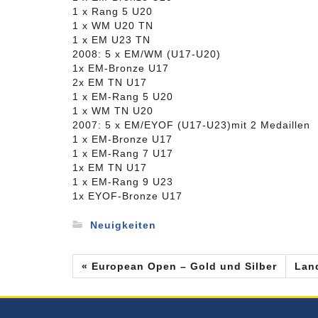
1 x Rang 5 U20
1 x WM U20 TN
1 x EM U23 TN
2008: 5 x EM/WM (U17-U20)
1x EM-Bronze U17
2x EM TN U17
1 x EM-Rang 5 U20
1 x WM TN U20
2007: 5 x EM/EYOF (U17-U23)mit 2 Medaillen
1 x EM-Bronze U17
1 x EM-Rang 7 U17
1x EM TN U17
1 x EM-Rang 9 U23
1x EYOF-Bronze U17
Neuigkeiten
« European Open – Gold und Silber
Lan