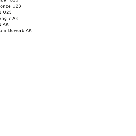
lber U23
ronze U23
N U23
ang 7 AK
N AK
eam-Bewerb AK