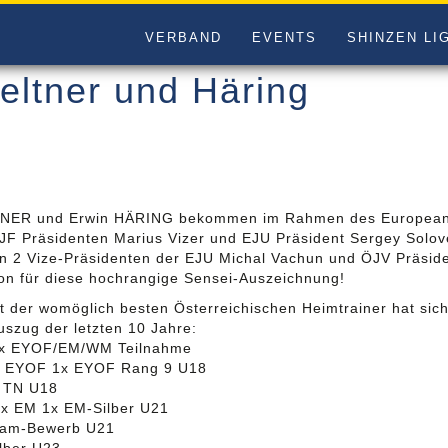
VERBAND
EVENTS
SHINZEN LI
eltner und Häring
NER und Erwin HÄRING bekommen im Rahmen des European O
IJF Präsidenten Marius Vizer und EJU Präsident Sergey Solo
on 2 Vize-Präsidenten der EJU Michal Vachun und ÖJV Präsid
ion für diese hochrangige Sensei-Auszeichnung!
it der womöglich besten Österreichischen Heimtrainer hat sich
uszug der letzten 10 Jahre:
9x EYOF/EM/WM Teilnahme
x EYOF 1x EYOF Rang 9 U18
 TN U18
x EM 1x EM-Silber U21
eam-Bewerb U21