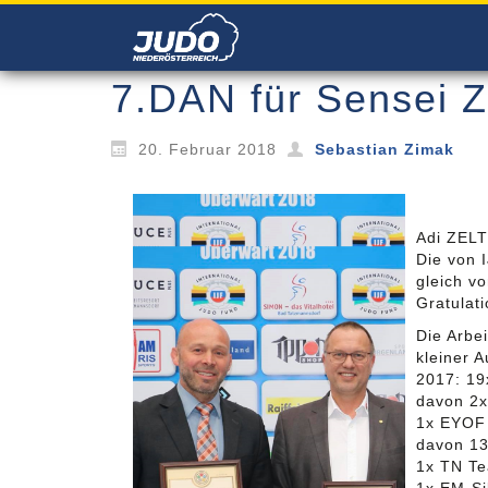
7.DAN für Sensei Z
20. Februar 2018
Sebastian Zimak
Adi ZELT
Die von 
gleich v
Gratulat
Die Arbe
kleiner A
2017: 1
davon 2
1x EYOF
davon 13
1x TN T