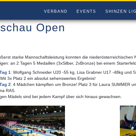
VERBAND
EVENTS
SHINZEN LI
schau Open
ußerst starke Mannschaftsleistung konnten die niederösterreichische
gen: an 2 Tagen 5 Medaillen (3xSilber, 2xBronze) bei einem Starterfe
Tag 1
:
Wolfgang Schneider U20 -55 kg, Lisa Grabner U17 -48kg und S
 Mit 3x Platz 2 ein absolut sehenswertes Ergebnis!
Tag 2
: 4 Mädchen
kämpften
um Bronze!
Platz 3 für Laura SUMMER un
ina RAS.
ngen Mädels sind bei jedem Kampf über sich hinaus gewachsen.