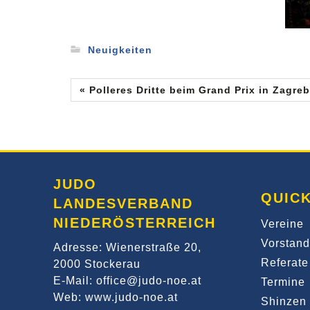
Neuigkeiten
« Polleres Dritte beim Grand Prix in Zagreb
JUDO
QUICK
LANDESVERBAND
NIEDERÖSTERREICH
Vereine
Vorstand
Adresse: Wienerstraße 20,
Referate
2000 Stockerau
E-Mail: office@judo-noe.at
Termine
Web: www.judo-noe.at
Shinzen 