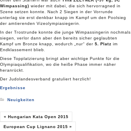
Unter den Startern war auch
Tina ZELTNER (-57 kg, JC
Wimpassing)
wieder mit dabei, die sich hervorragned in
Szene setzen konnte. Nach 2 Siegen in der Vorrunde
unterlag sie erst denkbar knapp im Kampf um den Poolsieg
der amtierenden Vizeolympiasiegerin.
In der Trostrunde konnte die junge Wimpassingerin nochmals
siegen, verlor dann aber den bereits sicher geglaubten
Kampf um Bronze knapp, wodurch „nur“ der
5. Platz
im
Endklassement blieb.
Diese Topplatzierung bringt aber wichtige Punkte für die
Olympiaqualifikation, wo die heiße Phase immer näher
heranrückt.
Der Judolandesverband gratuliert herzlich!
Ergebnisse
Neuigkeiten
« Hungarian Kata Open 2015
European Cup Lignano 2015 »