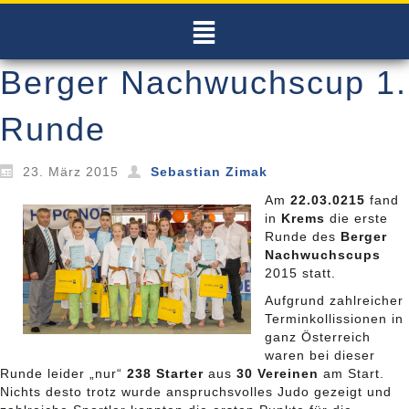
Berger Nachwuchscup 1.
Runde
23. März 2015
Sebastian Zimak
Am
22.03.0215
fand
in
Krems
die erste
Runde des
Berger
Nachwuchscups
2015 statt.
Aufgrund zahlreicher
Terminkollissionen in
ganz Österreich
waren bei dieser
Runde leider „nur“
238 Starter
aus
30 Vereinen
am Start.
Nichts desto trotz wurde anspruchsvolles Judo gezeigt und