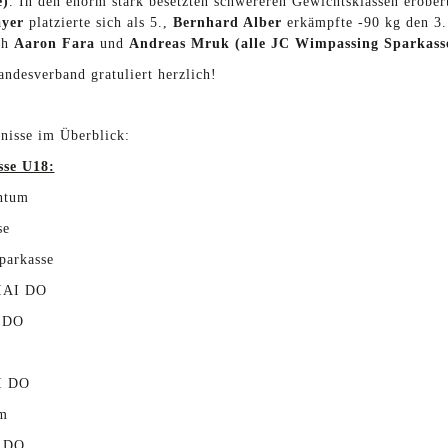
e)
. In den enorm stark besetzten schwereren Gewichtsklassen erobe
yer
platzierte sich als 5.,
Bernhard Alber
erkämpfte -90 kg den 3. 
ch
Aaron Fara
und
Andreas Mruk (alle JC Wimpassing Sparkass
andesverband gratuliert herzlich!
nisse im Überblick:
sse U18:
untum
se
parkasse
HIAI DO
I DO
I DO
m
I DO