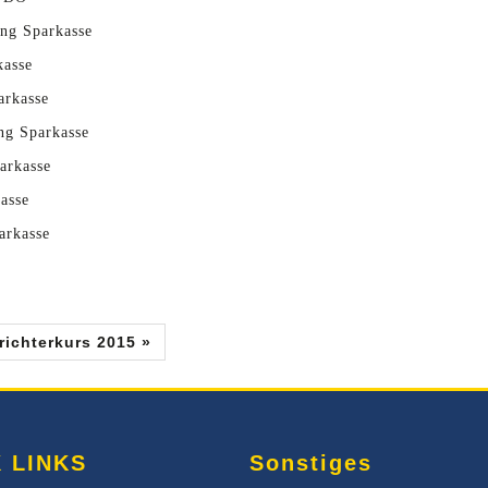
ng Sparkasse
kasse
arkasse
ng Sparkasse
arkasse
asse
arkasse
ichterkurs 2015 »
 LINKS
Sonstiges