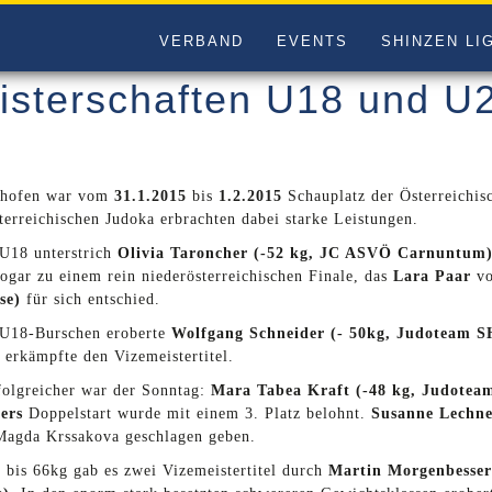
VERBAND
EVENTS
SHINZEN LI
isterschaften U18 und U
shofen war vom
31.1.2015
bis
1.2.2015
Schauplatz der Österreichis
terreichischen Judoka erbrachten dabei starke Leistungen.
 U18 unterstrich
Olivia Taroncher (-52 kg, JC ASVÖ Carnuntum
ogar zu einem rein niederösterreichischen Finale, das
Lara Paar
v
se)
für sich entschied.
 U18-Burschen eroberte
Wolfgang Schneider (- 50kg, Judoteam 
erkämpfte den Vizemeistertitel.
folgreicher war der Sonntag:
Mara Tabea Kraft (-48 kg, Judote
ers
Doppelstart wurde mit einem 3. Platz belohnt.
Susanne Lechne
 Magda Krssakova geschlagen geben.
 bis 66kg gab es zwei Vizemeistertitel durch
Martin Morgenbesser