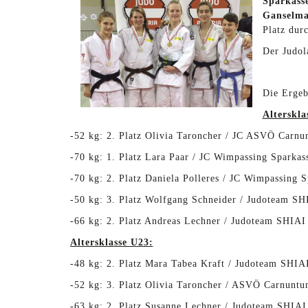
Sparkass
Ganselma
Platz dur
Der Judol
Die Ergeb
Alterskla
-52 kg: 2. Platz Olivia Taroncher / JC ASVÖ Carn
-70 kg: 1.
Platz
Lara Paar / JC Wimpassing Sparkas
-70 kg: 2.
Platz
Daniela Polleres / JC Wimpassing S
-50 kg: 3.
Platz
Wolfgang Schneider / Judoteam S
-66 kg: 2.
Platz
Andreas Lechner / Judoteam SHIA
Altersklasse U23:
-48 kg: 2.
Platz
Mara Tabea Kraft / Judoteam SHIA
-52 kg: 3.
Platz
Olivia Taroncher / ASVÖ Carnuntu
-63 kg: 2.
Platz
Susanne Lechner / Judoteam SHIA