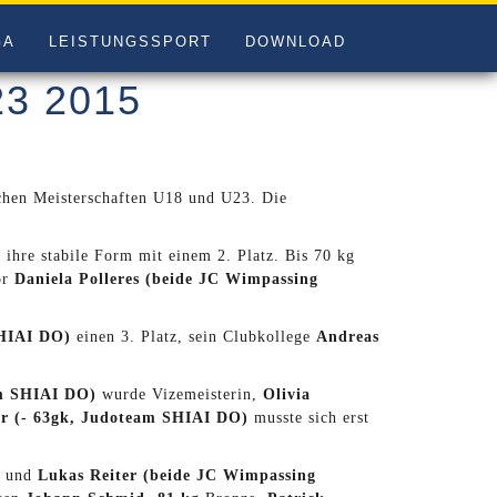
GA
LEISTUNGSSPORT
DOWNLOAD
23 2015
chen Meisterschaften U18 und U23. Die
)
ihre stabile Form mit einem 2. Platz. Bis 70 kg
or
Daniela Polleres (beide JC Wimpassing
SHIAI DO)
einen 3. Platz, sein Clubkollege
Andreas
am SHIAI DO)
wurde Vizemeisterin,
Olivia
r (- 63gk, Judoteam SHIAI DO)
musste sich erst
und
Lukas Reiter (beide JC Wimpassing