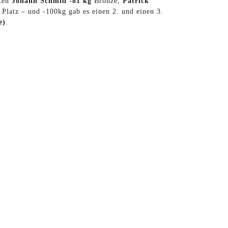
rten
Johann Schmid -81 kg
Bronze,
Patrick
Platz – und -100kg gab es einen 2. und einen 3.
e)
.