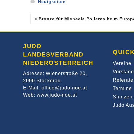
Neuigkeiten
« Bronze für Michaela Polleres beim Euro
JUDO
QUICK
LANDESVERBAND
NIEDERÖSTERREICH
Vereine
Vorstand
Adresse: Wienerstraße 20,
Referate
2000 Stockerau
E-Mail: office@judo-noe.at
Termine
Web: www.judo-noe.at
Shinzen 
Judo Aus