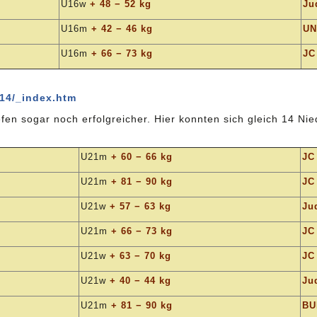
U16w
+ 48 − 52 kg
Ju
U16m
+ 42 − 46 kg
UN
U16m
+ 66 − 73 kg
JC
014/_index.htm
en sogar noch erfolgreicher. Hier konnten sich gleich 14 Nie
U21m
+ 60 − 66 kg
JC
U21m
+ 81 − 90 kg
JC
U21w
+ 57 − 63 kg
Ju
U21m
+ 66 − 73 kg
JC
U21w
+ 63 − 70 kg
JC
U21w
+ 40 − 44 kg
Ju
U21m
+ 81 − 90 kg
BU