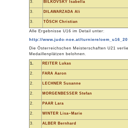
3.
BILKOVSKY Isabella
3.
DILAWARZADA Ali
3.
TÖSCH Christian
Alle Ergebnisse U16 im Detail unter:
http://www.judo-noe.at/turniere/oem_u16_2
Die Österreichschen Meisterschaften U21 verlief
Medaillenplätzen belohnen.
1.
REITER Lukas
2.
FARA Aaron
2.
LECHNER Susanne
2.
MORGENBESSER Stefan
2.
PAAR Lara
2.
WINTER Lisa−Marie
3.
ALBER Bernhard