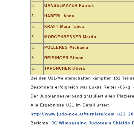
3.
GANSELMAYER Patrick
3.
HABERL Anna
3.
KRAFT Mara Tabea
3.
MORGENBESSER Martin
3.
POLLERES Michaela
3.
REISINGER Simon
3.
TARONCHER Olivia
Bei den U21-Meisterschaften kämpften 152 Teiln
Besonders erfolgreich war Lukas Reiter -66kg, 
Der Judolandesverband gratuliert allen Plaziere
Alle Ergebnisse U21 im Detail unter:
http://www.judo-noe.at/turniere/oem_u21_2
Berichte:
JC Wimpassing
Judoteam Shiaido