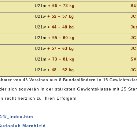
U21m
+ 66 − 73 kg
BU
U21w
+ 52 − 57 kg
JC
U21w
+ 44 − 48 kg
Ju
U21m
+ 55 − 60 kg
JC
U21w
+ 57 − 63 kg
JC
U21m
+ 73 − 81 kg
SV
U21w
+ 48 − 52 kg
JC
ehmer von 43 Vereinen aus 8 Bundesländern in 15 Gewichtskla
der sich souverän in der stärksten Gewichtsklasse mit 25 Sta
n recht herzlich zu Ihren Erfolgen!
014/_index.htm
Budoclub Marchfeld