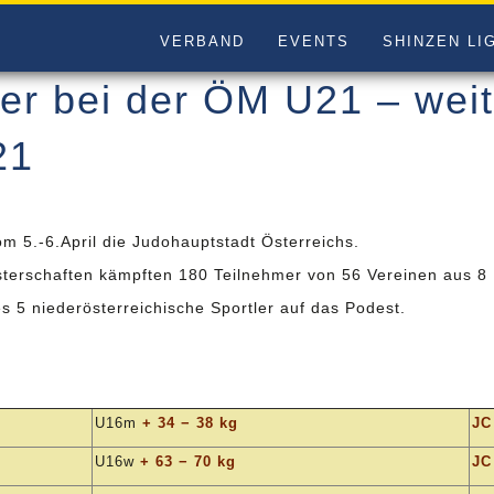
VERBAND
EVENTS
SHINZEN LI
ter bei der ÖM U21 – wei
21
m 5.-6.April die Judohauptstadt Österreichs.
terschaften kämpften 180 Teilnehmer von 56 Vereinen aus 8
s 5 niederösterreichische Sportler auf das Podest.
U16m
+ 34 − 38 kg
JC
U16w
+ 63 − 70 kg
JC