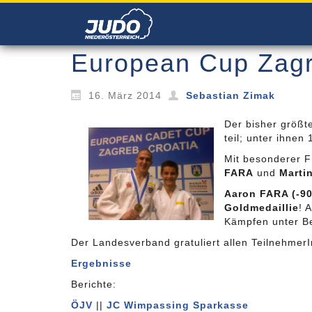
European Cup Zag
16. März 2014
Sebastian Zimak
Der bisher größt
teil; unter ihnen
Mit besonderer F
FARA
und
Mart
Aaron FARA (-9
Goldmedaillie
! 
Kämpfen unter B
Der Landesverband gratuliert allen TeilnehmerI
Ergebnisse
Berichte:
ÖJV
||
JC Wimpassing Sparkasse