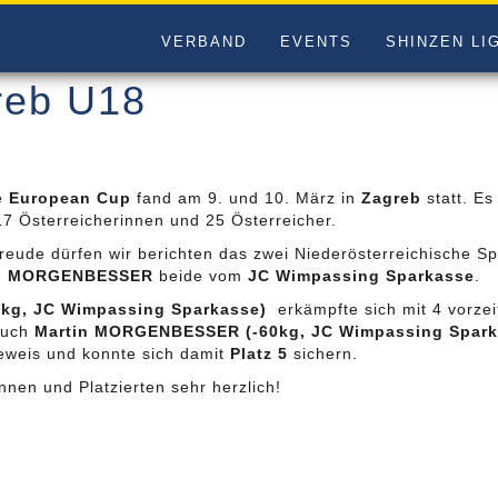
VERBAND
EVENTS
SHINZEN LI
reb U18
e
European Cup
fand am 9. und 10. März in
Zagreb
statt. E
 17 Österreicherinnen und 25 Österreicher.
reude dürfen wir berichten das zwei Niederösterreichische Sp
in MORGENBESSER
beide vom
JC Wimpassing Sparkasse
.
0kg, JC Wimpassing Sparkasse)
erkämpfte sich mit 4 vorze
Auch
Martin MORGENBESSER (-60kg, JC Wimpassing Spark
eweis und konnte sich damit
Platz 5
sichern.
nnen und Platzierten sehr herzlich!