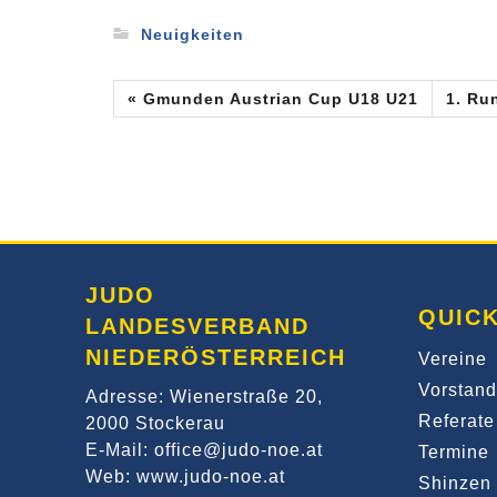
Neuigkeiten
« Gmunden Austrian Cup U18 U21
1. Ru
JUDO
QUICK
LANDESVERBAND
NIEDERÖSTERREICH
Vereine
Vorstand
Adresse: Wienerstraße 20,
Referate
2000 Stockerau
E-Mail: office@judo-noe.at
Termine
Web: www.judo-noe.at
Shinzen 