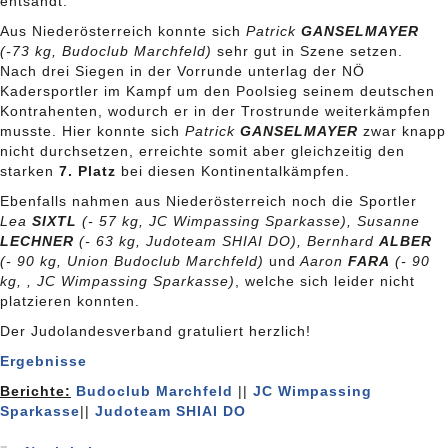
entsandt.
Aus Niederösterreich konnte sich
Patrick
GANSELMAYER
(-73 kg, Budoclub Marchfeld)
sehr gut in Szene setzen.
Nach drei Siegen in der Vorrunde unterlag der NÖ
Kadersportler im Kampf um den Poolsieg seinem deutschen
Kontrahenten, wodurch er in der Trostrunde weiterkämpfen
musste. Hier konnte sich
Patrick
GANSELMAYER
zwar knapp
nicht durchsetzen, erreichte somit aber gleichzeitig den
starken
7. Platz
bei diesen Kontinentalkämpfen.
Ebenfalls nahmen aus Niederösterreich noch die Sportler
Lea
SIXTL
(- 57 kg, JC Wimpassing Sparkasse), Susanne
LECHNER
(- 63 kg, Judoteam SHIAI DO), Bernhard
ALBER
(- 90 kg, Union Budoclub Marchfeld)
und
Aaron
FARA
(- 90
kg, , JC Wimpassing Sparkasse)
, welche sich leider nicht
platzieren konnten.
Der Judolandesverband gratuliert herzlich!
Ergebnisse
Berichte:
Budoclub Marchfeld
||
JC Wimpassing
Sparkasse
||
Judoteam SHIAI DO