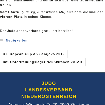
für sich entscheiden und durfte sich über eine
Goldmedaille
freuen.
Karl
HANDL
(- 81 kg, Altersklasse M6)
erreichte diesmal den
vierten Platz
in seiner Klasse.
Der Judolandesverband gratuliert herzlich!
Neuigkeiten
« European Cup AK Sarajevo 2012
Int. Ostertrainingslager Neunkirchen 2012 »
JUDO
LANDESVERBAND
NIEDERÖSTERREICH
Adresse: Wienerstraße 20, 2000 Stockerau