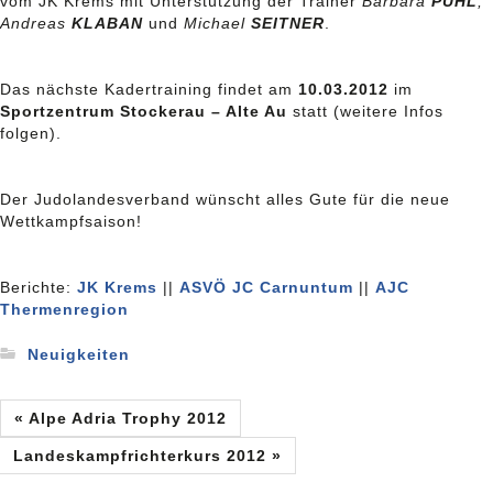
vom JK Krems mit Unterstützung der Trainer
Barbara
PUHL
,
Andreas
KLABAN
und
Michael
SEITNER
.
Das nächste Kadertraining findet am
10.03.2012
im
Sportzentrum Stockerau – Alte Au
statt (weitere Infos
folgen).
Der Judolandesverband wünscht alles Gute für die neue
Wettkampfsaison!
Berichte:
JK Krems
||
ASVÖ JC Carnuntum
||
AJC
Thermenregion
Neuigkeiten
« Alpe Adria Trophy 2012
Landeskampfrichterkurs 2012 »