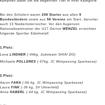
kämpften dabei um die begehrten Titel in ihrer Kategorie.
Bei den Schülern waren
208 Starter
aus allen
9
Bundesländern
sowie aus
56 Vereien
am Start, darunter
auch 13 Niederösterreicher. Vor den Augenvon
Nationalteamtrainer der U17
Gernot
WENZEL
erreichten
folgende Sportler Edelmetall:
1.Platz:
Lena
LINDNER
(-44kg, Judoteam SHIAI DO)
Michaela
POLLERES
(-57kg, JC Wimpassing Sparkasse)
2.Platz:
Aaron
FARA
(-66 kg, JC Wimpassing Sparkasse)
Laura
FINK
(-36 kg, SV Ulmerfeld)
Anna
HABERL
(-44 kg, JC Wimpassing Sparkasse)