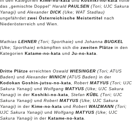
In den Kategorien
Kime-no-kata
und
Koshiki-no-kata
holte
das „gemischte Doppel“
Harald
PAULSEN
(Tori; UJC Sakura
Yanagi)
und
Alexander
DICK
(Uke; WAT Stadlau)
ungefährdet
zwei Österreichische Meistertitel
nach
Niederösterreich und Wien.
Mathias
LEHNER
(Tori; Sporthaie)
und
Johanna
BUGKEL
(Uke; Sporthaie)
erkämpften sich die
zweiten Plätze
in den
Kategorien
Katame-no-kata
und
Ju-no-kata
.
Dritte Plätze
erreichten
Oswald
WIESINGER
(Tori; ATUS
Baden)
und
Alexander
MINICH
(ATUS Baden)
in der
Kodokan Goshin-jutsu-no-kata
,
Robert
MATYUS
(Tori; UJC
Sakura Yanagi)
und
Wolfgang
MATYUS
(Uke; UJC Sakura
Yanagi)
in der
Koshiki-no-kata
,
Stefan
KÜBL
(Tori; UJC
Sakura Yanagi)
und
Robert
MATYUS
(Uke; UJC Sakura
Yanagi)
in der
Kime-no-kata
und
Robert
WAIZMANN
(Tori;
UJC Sakura Yanagi)
und
Wolfgang
MATYUS
(Uke; UJC
Sakura Yanagi)
in der
Katame-no-kata
.