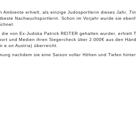
n Ambiente erhielt, als einzige Judosportlerin dieses Jahr,
Ti
ittbeste Nachwuchsportlerin. Schon im Vorjahr wurde sie ebenf
ichnet.
 die von Ex-Judoka Patrick REITER gehalten wurder, erhielt T
, Sport und Medien ihren Siegercheck über 2.000€ aus den H
 e.on Austria) überreicht.
hnung nachdem sie eine Saison voller Höhen und Tiefen hinter 