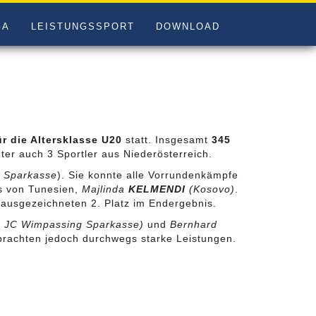
GA
LEISTUNGSSPORT
DOWNLOAD
r die Altersklasse U20
statt. Insgesamt
345
er auch 3 Sportler aus Niederösterreich.
 Sparkasse
). Sie konnte alle Vorrundenkämpfe
ms von Tunesien,
Majlinda
KELMENDI
(Kosovo)
.
ausgezeichneten 2. Platz im Endergebnis.
, JC Wimpassing Sparkasse)
und
Bernhard
rbrachten jedoch durchwegs starke Leistungen.