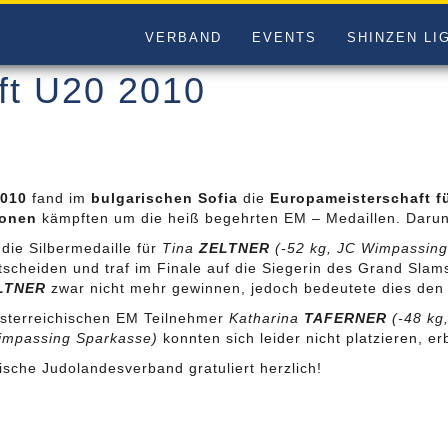
VERBAND
EVENTS
SHINZEN LI
ft U20 2010
2010
fand im
bulgarischen Sofia
die
Europameisterschaft fü
ionen
kämpften um die heiß begehrten EM – Medaillen. Darunt
die Silbermedaille für
Tina
ZELTNER
(-52 kg, JC Wimpassing
tscheiden und traf im Finale auf die Siegerin des Grand Sla
LTNER
zwar nicht mehr gewinnen, jedoch bedeutete dies den 
österreichischen EM Teilnehmer
Katharina
TAFERNER
(-48 kg
impassing Sparkasse)
konnten sich leider nicht platzieren, e
ische Judolandesverband gratuliert herzlich!