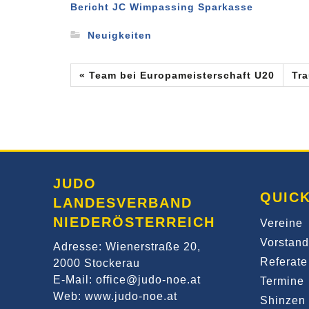
Bericht JC Wimpassing Sparkasse
Neuigkeiten
« Team bei Europameisterschaft U20
Tra
JUDO
QUICK
LANDESVERBAND
NIEDERÖSTERREICH
Vereine
Vorstand
Adresse: Wienerstraße 20,
Referate
2000 Stockerau
E-Mail: office@judo-noe.at
Termine
Web: www.judo-noe.at
Shinzen 