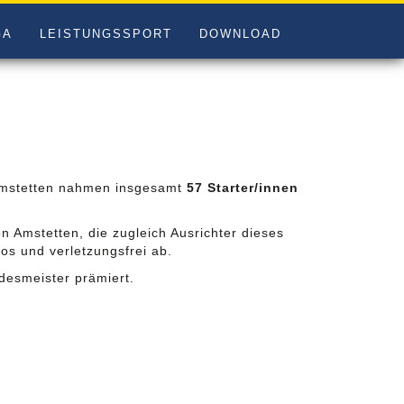
GA
LEISTUNGSSPORT
DOWNLOAD
mstetten nahmen insgesamt
57 Starter/innen
 Amstetten, die zugleich Ausrichter dieses
los und verletzungsfrei ab.
desmeister prämiert.