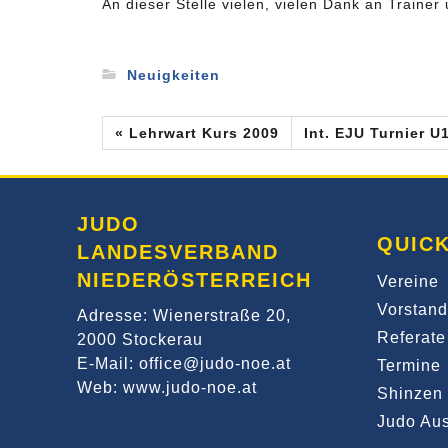
An dieser Stelle vielen, vielen Dank an Trainer
Neuigkeiten
« Lehrwart Kurs 2009
Int. EJU Turnier U1
JUDO
QUICK
LANDESVERBAND
NIEDERÖSTERREICH
Vereine
Vorstand
Adresse: Wienerstraße 20,
Referate
2000 Stockerau
E-Mail: office@judo-noe.at
Termine
Web: www.judo-noe.at
Shinzen 
Judo Aus