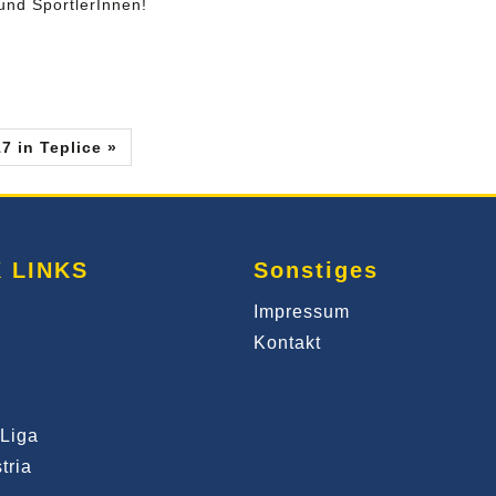
 und SportlerInnen!
7 in Teplice »
 LINKS
Sonstiges
Impressum
Kontakt
Liga
tria